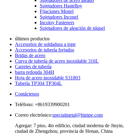
Sujetadores de acero aleado
Sujetadores Hastelloy
Fijaciones Monel
Sujetadores Inconel
Incoloy Fasteners
Sujetadores de aleación de níquel
últimos productos
Accesorios de soldadura a tope
Accesorios de tubería forjados
Bridas de acero
Curva de tubería de acero inoxidable 316L
Carretes de tubería
barra redonda 304H
Hoja de acero inoxidable S31803
Tubería TP304 TP304L
Contáctenos
Teléfono: +8619339900201
Correo electrónico:
specialmetal@htpipe.com
Agregar: 7 piso, 4to edificio, ciudad moderna de Jinyin,
ciudad de Zhengzhou, provincia de Henan, China