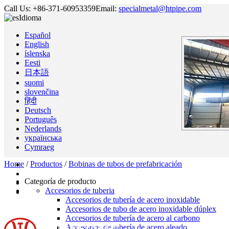
Call Us:
+86-371-60953359
Email:
specialmetal@htpipe.com
Idioma
Español
English
íslenska
Eesti
日本語
suomi
slovenčina
हिंदी
Deutsch
Português
Nederlands
українська
Cymraeg
Home
/
Productos
/
Bobinas de tubos de prefabricación
Categoría de producto
Accesorios de tuberia
Accesorios de tubería de acero inoxidable
Accesorios de tubo de acero inoxidable dúplex
Accesorios de tubería de acero al carbono
Accesorios de tubería de acero aleado