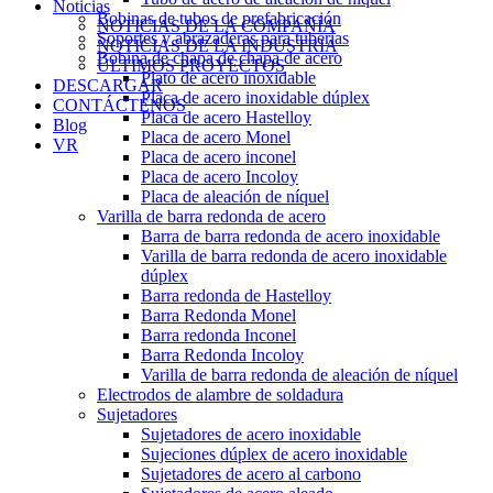
Noticias
Bobinas de tubos de prefabricación
NOTICIAS DE LA COMPAÑÍA
Soportes y abrazaderas para tuberías
NOTICIAS DE LA INDUSTRIA
Bobina de chapa de chapa de acero
ÚLTIMOS PROYECTOS
Plato de acero inoxidable
DESCARGAR
Placa de acero inoxidable dúplex
CONTÁCTENOS
Placa de acero Hastelloy
Blog
Placa de acero Monel
VR
Placa de acero inconel
Placa de acero Incoloy
Placa de aleación de níquel
Varilla de barra redonda de acero
Barra de barra redonda de acero inoxidable
Varilla de barra redonda de acero inoxidable
dúplex
Barra redonda de Hastelloy
Barra Redonda Monel
Barra redonda Inconel
Barra Redonda Incoloy
Varilla de barra redonda de aleación de níquel
Electrodos de alambre de soldadura
Sujetadores
Sujetadores de acero inoxidable
Sujeciones dúplex de acero inoxidable
Sujetadores de acero al carbono