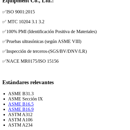
Equipment Co., Ltd.:
✅ISO 9001:2015
✅ MTC 10204 3.1 3.2
✅100% PMI (Identificación Positiva de Materiales)
✅Pruebas ultrasónicas (según ASME VIII)
✅Inspección de terceros-(SGS/BV/DNV/LR)
✅NACE MR0175/ISO 15156
Estándares relevantes
ASME B31.3
ASME Sección IX
ASME B16.5
ASME B16.9
ASTM A312
ASTM A106
ASTM A234