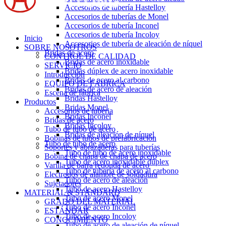
Accesorios de tubería Hastelloy
Accesorios de tuberías de Monel
Accesorios de tubería Inconel
Accesorios de tubería Incoloy
Inicio
Accesorios de tubería de aleación de níquel
SOBRE NOSOTROS
Bridas de acero
CONTROL DE CALIDAD
Bridas de acero inoxidable
SERVICIO
Bridas dúplex de acero inoxidable
Introducción
Bridas de acero al carbono
EQUIPO DE FÁBRICA
Bridas de acero de aleación
Escena de fábrica
Bridas Hastelloy
Productos
Bridas Monel
Accesorios de tuberia
Bridas Inconel
Bridas de acero
Bridas Incoloy
Tubo de tubo de acero
Bridas de aleación de níquel
Bobinas de tubos de prefabricación
Tubo de tubo de acero
Soportes y abrazaderas para tuberías
Tubo de tubo de acero inoxidable
Bobina de chapa de chapa de acero
Tubo de acero inoxidable dúplex
Varilla de barra redonda de acero
Tubo de tubería de acero al carbono
Electrodos de alambre de soldadura
Tubo de acero de aleación
Sujetadores
Tubo de acero Hastelloy
MATERIAL & STANDARD
Tubo de acero Monel
GRADO DEL MATERIAL
Tubo de acero Inconel
ESTÁNDAR
Tubo de acero Incoloy
CONOCIMIENTO
Tubo de acero de aleación de níquel