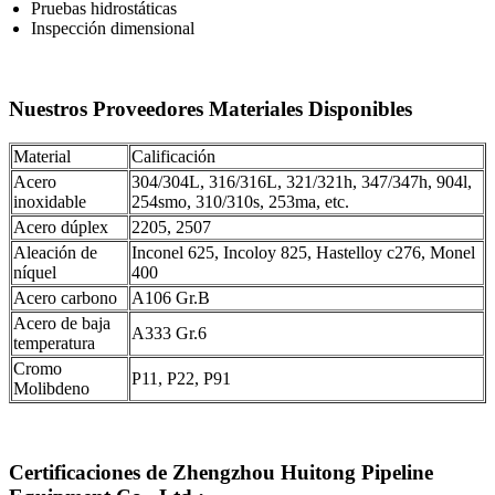
Pruebas hidrostáticas
Inspección dimensional
Nuestros Proveedores Materiales Disponibles
Material
Calificación
Acero
304/304L, 316/316L, 321/321h, 347/347h, 904l,
inoxidable
254smo, 310/310s, 253ma, etc.
Acero dúplex
2205, 2507
Aleación de
Inconel 625, Incoloy 825, Hastelloy c276, Monel
níquel
400
Acero carbono
A106 Gr.B
Acero de baja
A333 Gr.6
temperatura
Cromo
P11, P22, P91
Molibdeno
Certificaciones de Zhengzhou Huitong Pipeline