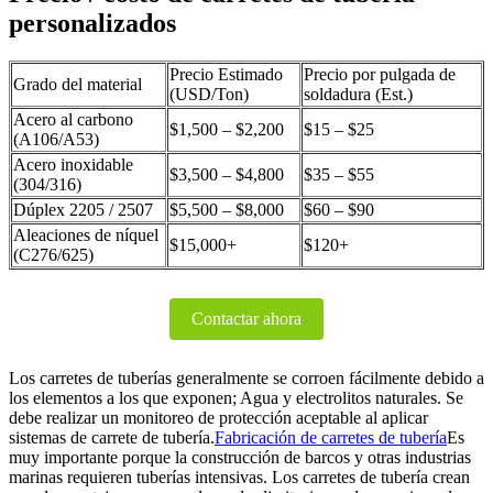
personalizados
Precio Estimado
Precio por pulgada de
Grado del material
(USD/Ton)
soldadura (Est.)
Acero al carbono
$1,500 – $2,200
$15 – $25
(A106/A53)
Acero inoxidable
$3,500 – $4,800
$35 – $55
(304/316)
Dúplex 2205 / 2507
$5,500 – $8,000
$60 – $90
Aleaciones de níquel
$15,000+
$120+
(C276/625)
Contactar ahora
Los carretes de tuberías generalmente se corroen fácilmente debido a
los elementos a los que exponen; Agua y electrolitos naturales. Se
debe realizar un monitoreo de protección aceptable al aplicar
sistemas de carrete de tubería.
Fabricación de carretes de tubería
Es
muy importante porque la construcción de barcos y otras industrias
marinas requieren tuberías intensivas. Los carretes de tubería crean