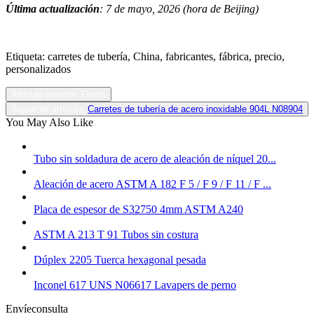
Última actualización
: 7 de mayo
, 2026 (hora de Beijing)
Etiqueta: carretes de tubería, China, fabricantes, fábrica, precio,
personalizados
Artículo anterior: Gratis
Siguiente artículo:
Carretes de tubería de acero inoxidable 904L N08904
You May Also Like
Tubo sin soldadura de acero de aleación de níquel 20...
Aleación de acero ASTM A 182 F 5 / F 9 / F 11 / F ...
Placa de espesor de S32750 4mm ASTM A240
ASTM A 213 T 91 Tubos sin costura
Dúplex 2205 Tuerca hexagonal pesada
Inconel 617 UNS N06617 Lavapers de perno
Envíeconsulta